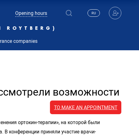
Opening hours
RU
N ROYTBERG)
urance companies
ассмотрели возможности
TO MAKE AN APPOINTMENT
енения ортокин-терапии», на которой были
. В конференции приняли участие врачи-