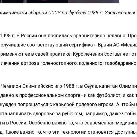
Олимпийской сборной СССР по футболу 1988 г., Заслуженный
1998 г. В России она появилась сравнительно недавно. Пр
получившие соответствующий сертификат. Врачи АО «Меди
рименяют ее в своей практике. Курс лечения составляет от
ечения артроза голеностопного, коленного, тазобедренног
 Чемпион Олимпийских игр 1988 г. в Сеуле, капитан Олимпи
авно в профессиональном спорте - и как футболист, и как 
нужден попрощаться с карьерой полевого игрока. А чтобы 
сстанавливать здоровье за рубежом, например, даже чтобы
 и в России. Особенно важно то, что современная медицин
. Также важно то, что эти технологии становятся доступн