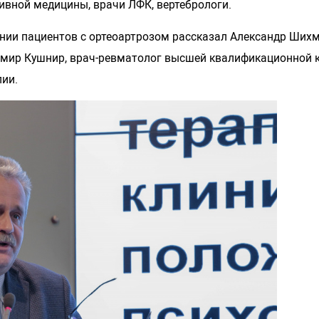
ивной медицины, врачи ЛФК, вертебрологи.
ии пациентов с ортеоартрозом рассказал Александр Шихмет
мир Кушнир, врач-ревматолог высшей квалификационной ка
пии.