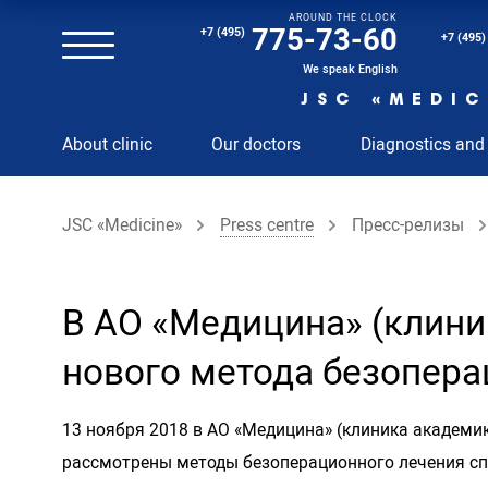
AROUND THE CLOCK
Magnetic resonance imaging (MRI) of the spine
775-73-60
+7 (495)
+7 (495)
Clinical and diagnostic laboratory
We speak English
JSC «MEDIC
MRI of the spinal cord
About clinic
Our doctors
Diagnostics and
MRI of the head with contrast
Individual Check Up
JSC «Medicine»
Press centre
Пресс-релизы
Cosmetology
Rehabilitation Medicine
Paid hospitalization of patients with coronavirus
В АО «Медицина» (клини
нового метода безопера
13 ноября 2018 в АО «Медицина» (клиника академи
рассмотрены методы безоперационного лечения спо