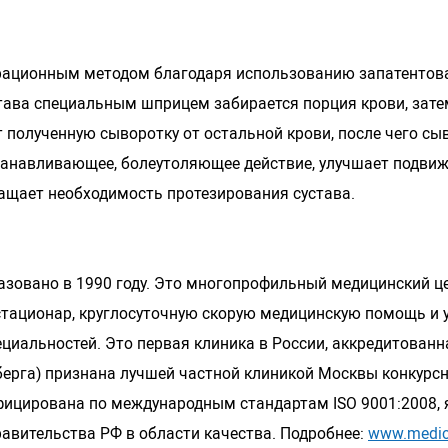
ерационным методом благодаря использованию запатентов
устава специальным шприцем забирается порция крови, зат
 полученную сыворотку от остальной крови, после чего сы
анавливающее, болеутоляющее действие, улучшает подвижн
ращает необходимость протезирования сустава.
азовано в 1990 году. Это многопрофильный медицинский це
тационар, круглосуточную скорую медицинскую помощь и у
циальностей. Это первая клиника в России, аккредитованн
берга) признана лучшей частной клиникой Москвы конкур
ицирована по международным стандартам ISO 9001:2008, я
авительства РФ в области качества. Подробнее:
www.medic