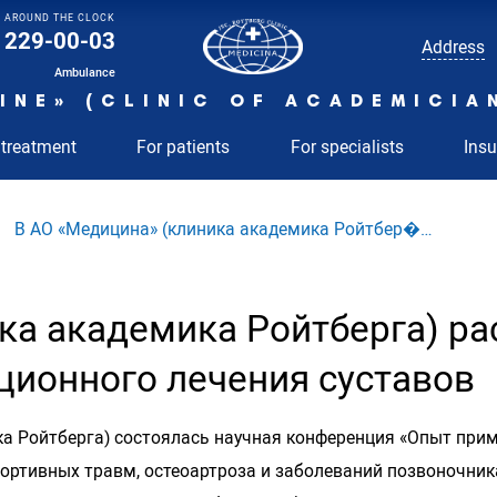
AROUND THE CLOCK
229-00-03
Address
Ambulance
INE» (CLINIC OF ACADEMICIA
 treatment
For patients
For specialists
Ins
В АО «Медицина» (клиника академика Ройтбер�…
ка академика Ройтберга) р
ционного лечения суставов
ка Ройтберга) состоялась научная конференция «Опыт прим
ртивных травм, остеоартроза и заболеваний позвоночника