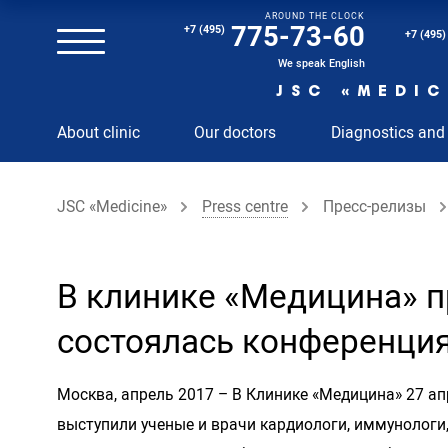
AROUND THE CLOCK
Magnetic resonance imaging (MRI) of the spine
775-73-60
+7 (495)
+7 (495)
Clinical and diagnostic laboratory
We speak English
JSC «MEDIC
MRI of the spinal cord
About clinic
Our doctors
Diagnostics and
MRI of the head with contrast
Individual Check Up
JSC «Medicine»
Press centre
Пресс-релизы
Cosmetology
Rehabilitation Medicine
Paid hospitalization of patients with coronavirus
В клинике «Медицина» п
состоялась конференци
Москва, апрель 2017 – В Клинике «Медицина» 27 
выступили ученые и врачи кардиологи, иммунологи