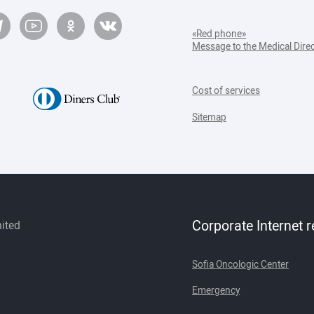
«Red phone»
Message to the Medical Dire
Cost of services
Sitemap
Corporate Internet 
mited
Sofia Oncologic Center
Emergency