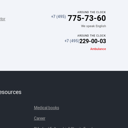
AROUND THE CLOCK
775-73-60
+7 (495)
ctor
We speak English
AROUND THE CLOCK
229-00-03
+7 (495)
Ambulance
resources
Medical books
Career