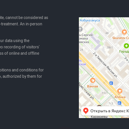
ite, cannot be considered as
lf-treatment. An in-person
our data using the
o recording of visitors'
ss of online and offline
itions and conditions for
, authorized by them for