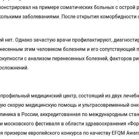
монстрировал на примере соматических больных с острой 
колькими заболеваниями. После открытия коморбидности о
ей нет. Однако зачастую врачи профилактируют, диагности
енесенным этим человеком болезням и его сопутствующей 
вокупности с анализом перенесенных болезней, факторов ри
осложнений.
опрофильный медицинский центр, состоящий из двух лечеб
ую скорую медицинскую помощь и ультрасовременный онкол
клиника в России, аккредитованная по международным стан
 московского фестиваля в области здравоохранения «Фор
я призером европейского конкурса по качеству EFQM Awar