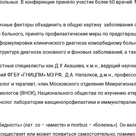
ольных. В конференции приняло участие более 60 врачей.
ичные факторы объединить в общую картину заболевания од
о больного, принять профилактические меры по предотвр
л формулировки клинического диагноза коморбидному боль
труктуре диагноза основного и фоновых заболеваний, а та
тные специалисты как Д.У. Акашева, к.м.н., ведущий научн
ий ФГБУ «ГНИЦПМ» МЗ РФ, Д.А. Напалков, д.м.н., професс
диолог и терапевт, член Московского отделения Межрегион
ологов (ВНОК), Национального общества по изучению атерос
кцинолог лаборатории вакцинопрофилактики и иммунотерапи
бидность» (лат. со – «вместе» и morbus – «болезнь»). Он в
существует или может появиться самостоятельно, помимо т