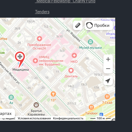
“Medical Fellowship” Charity Fund
Tenders