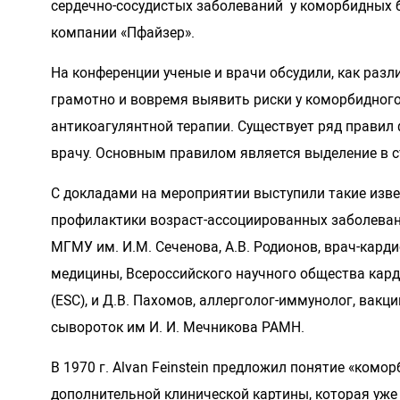
сердечно-сосудистых заболеваний у коморбидных б
компании «Пфайзер».
На конференции ученые и врачи обсудили, как разл
грамотно и вовремя выявить риски у коморбидног
антикоагулянтной терапии. Существует ряд прави
врачу. Основным правилом является выделение в с
С докладами на мероприятии выступили такие извес
профилактики возраст-ассоциированных заболеван
МГМУ им. И.М. Сеченова, А.В. Родионов, врач-кар
медицины, Всероссийского научного общества карди
(ESC), и Д.В. Пахомов, аллерголог-иммунолог, ва
сывороток им И. И. Мечникова РАМН.
В 1970 г. Alvan Feinstein предложил понятие «комор
дополнительной клинической картины, которая уже 