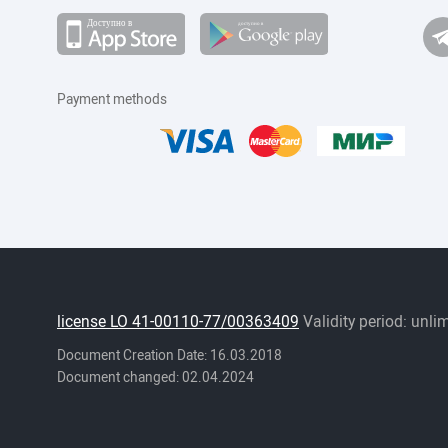
Payment methods
license LO 41-00110-77/00363409
Validity period: unli
Document Creation Date: 16.03.2018
Document changed: 02.04.2024