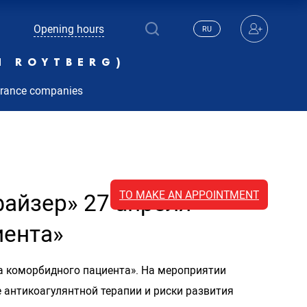
Opening hours
RU
N ROYTBERG)
urance companies
TO MAKE AN APPOINTMENT
айзер» 27 апреля
иента»
а коморбидного пациента». На мероприятии
 антикоагулянтной терапии и риски развития