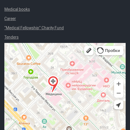
Medical books
Career
“Medical Fellowship” Charity Fund
Tenders