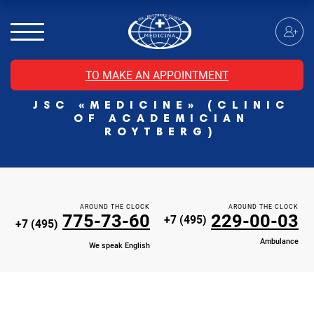
MRI of the spinal cord
MRI of the head with contrast
Individual Check Up
TO MAKE AN APPOINTMENT
Cosmetology
JSC «MEDICINE» (CLINIC
Rehabilitation Medicine
OF ACADEMICIAN
Paid hospitalization of patients with coronavirus
ROYTBERG)
AROUND THE CLOCK
AROUND THE CLOCK
775-73-60
229-00-03
+7 (495)
+7 (495)
Ambulance
We speak English